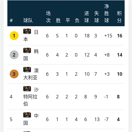
净
场
进
失
胜
积
#
球队
次
胜
平
负
球
球
球
分
日
1
6
5
1
0
18
3
+15
16
本
韩
2
6
4
2
0
12
4
+8
14
国
澳
3
6
3
1
2
10
7
+3
10
大利亚
沙
4
特阿拉
6
2
2
2
8
9
-1
8
伯
中
5
6
1
1
4
6
13
-7
4
国