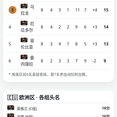
乌
3
8
4
3
1
11
7
+4
15
拉圭
厄
4
8
4
2
2
9
6
+3
14
瓜多尔
哥
5
8
3
4
1
8
5
+3
13
伦比亚
委
6
8
2
3
3
7
9
-2
9
内瑞拉
* 南美区前6名直接晋级，第7名参加洲际附加赛。
🇪🇺 欧洲区 · 各组头名
18分
英格兰 (C组)
16分
法国 (B组)