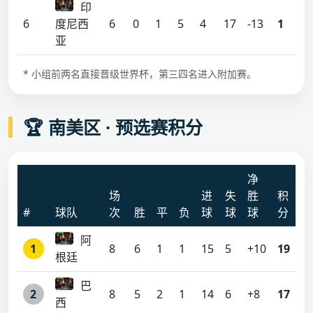
印
6
度尼西
6
0
1
5
4
17
-13
1
亚
* 小组前两名直接晋级世界杯，第三四名进入附加赛。
🏆 南美区 · 预选赛积分
净
场
进
失
胜
积
#
球队
次
胜
平
负
球
球
球
分
阿
1
8
6
1
1
15
5
+10
19
根廷
巴
2
8
5
2
1
14
6
+8
17
西