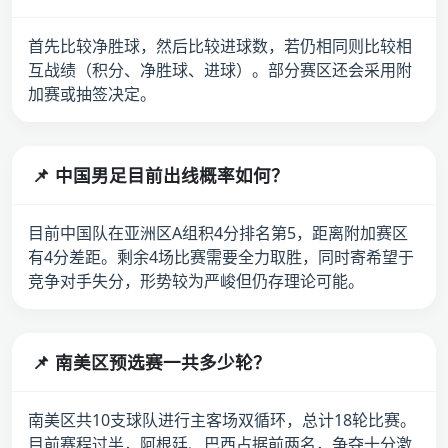
首先比较净胜球，然后比较进球数，若仍相同则比较相
互战绩（积分、净胜球、进球）。部分赛区还会采用附
加赛或抽签决定。
📌 中国男足目前出线概率如何？
目前中国队在亚洲区A组积4分排名第5，距离附加赛区
有4分差距。剩余4场比赛需要全力取胜，同时寄希望于
竞争对手失分，形势较为严峻但仍存理论可能。
📌 南美区预选赛一共多少轮？
南美区共10支球队进行主客场双循环，总计18轮比赛。
目前赛程过半，阿根廷、巴西占据前两名，争夺十分激